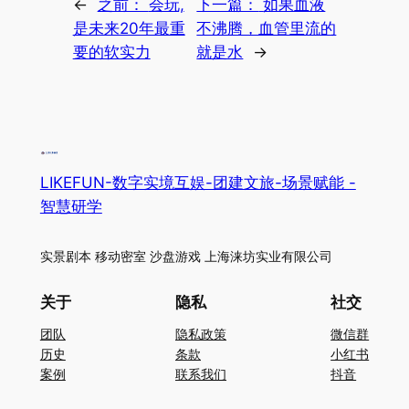
←
之前：
会玩,
下一篇：
如果血液
是未来20年最重
不沸腾，血管里流的
要的软实力
就是水
→
LIKEFUN-数字实境互娱-团建文旅-场景赋能 -
智慧研学
实景剧本 移动密室 沙盘游戏 上海涞坊实业有限公司
关于
隐私
社交
团队
隐私政策
微信群
历史
条款
小红书
案例
联系我们
抖音