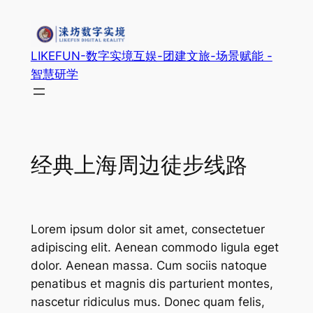
跳
至
内
LIKEFUN-数字实境互娱-团建文旅-场景赋能 -
容
智慧研学
经典上海周边徒步线路
Lorem ipsum dolor sit amet, consectetuer
adipiscing elit. Aenean commodo ligula eget
dolor. Aenean massa. Cum sociis natoque
penatibus et magnis dis parturient montes,
nascetur ridiculus mus. Donec quam felis,