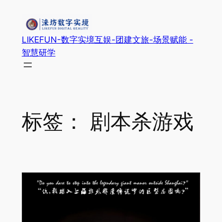
跳
至
内
LIKEFUN-数字实境互娱-团建文旅-场景赋能 -
容
智慧研学
标签：
剧本杀游戏