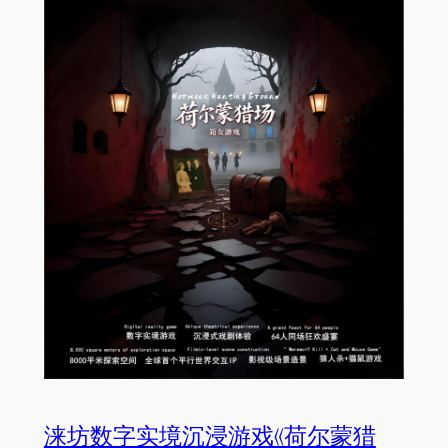
涞坊数字实境沉浸游戏《荷尔蒙猎