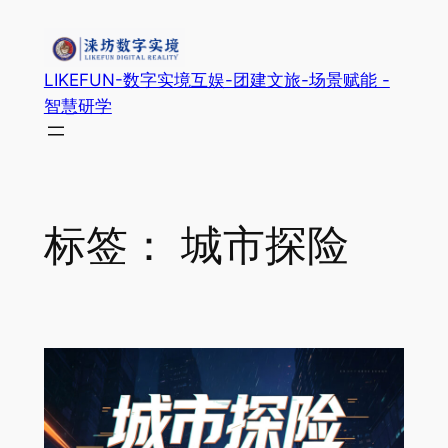
跳
至
内
LIKEFUN-数字实境互娱-团建文旅-场景赋能 -
容
智慧研学
标签：
城市探险