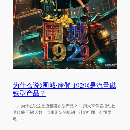
为什么说《围城·摩登 1929》是流量磁
铁型产品？
⼀、为什么说这是流量磁铁型产品？ 1. ⽤⼤亨争霸撬动社
交传播 不限⼈数、⾃由组队的机制，让旅⾏团、公司团
建、…